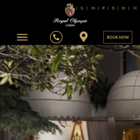
FR
EN
EL
CN
IT
ES
RU
BOOK NOW