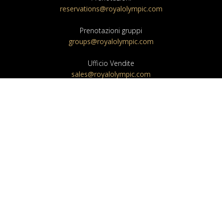
reservations@royalolympic.com
Prenotazioni gruppi
groups@royalolympic.com
Ufficio Vendite
sales@royalolympic.com
Ufficio Eventi
banquet@royalolympic.com
NEWSLETTER
INVIO
I agree to your Privacy Policy
Codice di verifica *: