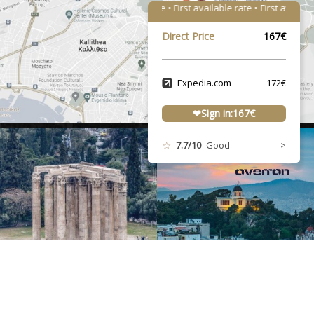
First available rate • First available rate •
First available ra
Direct Price
167€
Expedia.com
172€
Sign in:
167
€
7.7/10
- Good