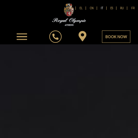
FR
EN
EL
CN
IT
ES
RU
BOOK NOW