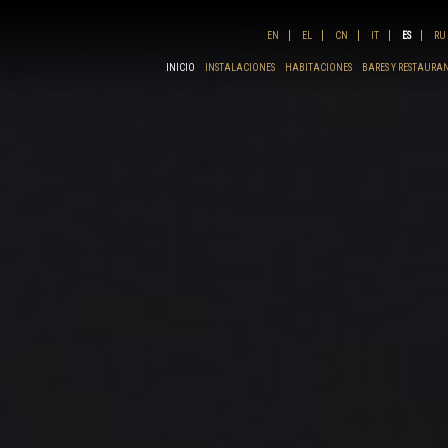
EN
EL
CN
IT
ES
RU
INICIO
INSTALACIONES
HABITACIONES
BARES Y RESTAURA