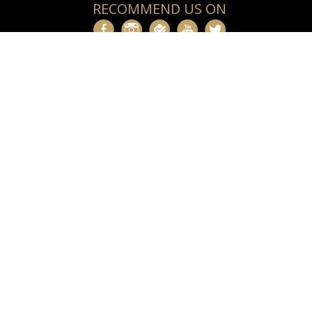
RECOMMEND US ON
CONTACT US
28-34 Athanasiou Diakou Str.
117 43, Athens, GREECE
Tel.:
+30 210-92.88.400
Fax.: +30 210 92.33.317
E-mail:
info@royalolympic.com
Prenotazioni