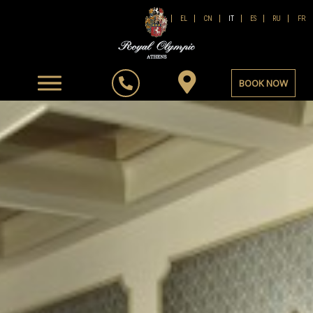
FR
EN
EL
CN
IT
ES
RU
BOOK NOW