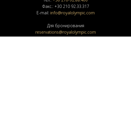
Факс.: +30 210 92.33.317
E-mail:
info@royalolympic.com
Для бронирования
reservations@royalolympic.com
Для бронирования
groups@royalolympic.com
Для отдела Продаж
sales@royalolympic.com
Для отдела Мероприятий
banquet@royalolympic.com
NEWSLETTER