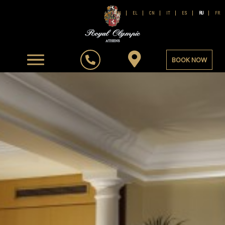
FR
EN
EL
CN
IT
ES
RU
BOOK NOW