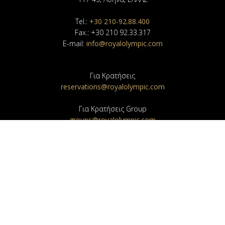
Tel.:
+30 210-92.88.400
Fax.: +30 210 92.33.317
E-mail:
info@royalolympic.com
Για Κρατήσεις
reservations@royalolympic.com
Για Κρατήσεις Group
groups@royalolympic.com
Για το τμήμα Πωλήσεων
sales@royalolympic.com
Για το τμήμα Εκδηλώσεων
banquet@royalolympic.com
NEWSLETTER