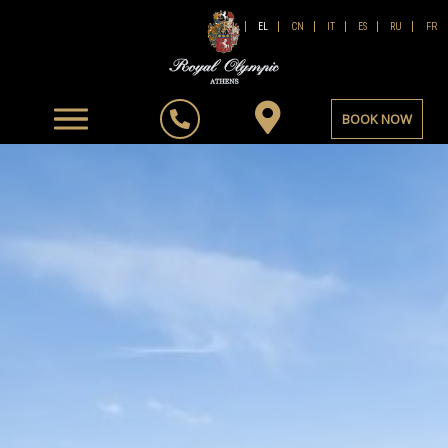
FR
EN
EL
CN
IT
ES
RU
BOOK NOW