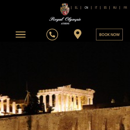
FR
EN
EL
CN
IT
ES
RU
BOOK NOW