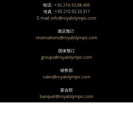
电话.:
+30 210-92.88.400
传真.: +30 210 92.33.317
E-mail:
info@royalolympic.com
酒店预订
reservations@royalolympic.com
团体预订
groups@royalolympic.com
销售部
sales@royalolympic.com
宴会部
banquet@royalolympic.com
NEWSLETTER
表格结束